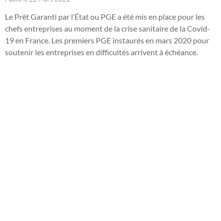
Le Prêt Garanti par l’État ou PGE a été mis en place pour les
chefs entreprises au moment de la crise sanitaire de la Covid-
19 en France. Les premiers PGE instaurés en mars 2020 pour
soutenir les entreprises en difficultés arrivent à échéance.
Vous avez souscrit un Prêt Garanti par l’Etat ? Votre expert-
comptable de Chasseneuil-du-Poitou vous aide à faire le bon
choix entre les différentes options de remboursement
possibles.
Lire la suite de l'article
Dernières actualités
16
L'avis d'impôt sur le revenu
JUI